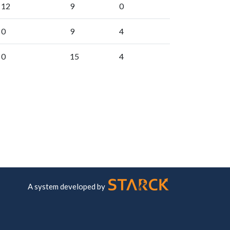
12
9
0
0
9
4
0
15
4
A system developed by