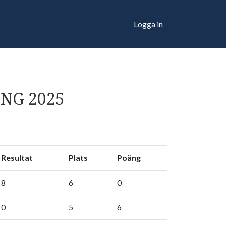
Logga in
NG 2025
Resultat
Plats
Poäng
8
6
0
0
5
6