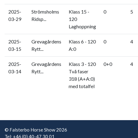
2025-
Strömsholms
Klass 15 -
0
5
03-29
Ridsp...
120
Laghoppning
2025-
Grevagårdens
Klass 6 - 120
0
4
03-15
Rytt...
A:0
2025-
Grevagårdens
Klass 3 - 120
0+0
4
03-14
Rytt...
Två faser
318 (A+A:0)
med totalfel
© Falsterbo Horse Show 2026
Tel: +46 (0) 40-47 30 01