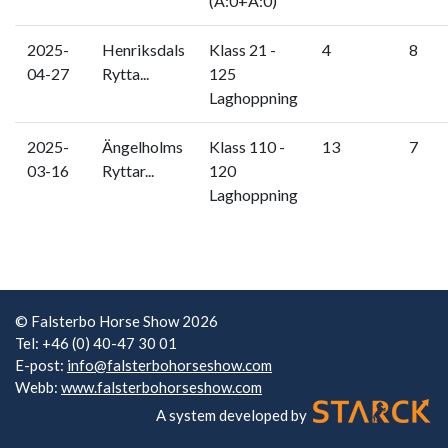
(A:0+A:0)
2025-
Henriksdals
Klass 21 -
4
8
04-27
Rytta...
125
Laghoppning
2025-
Ängelholms
Klass 110 -
13
7
03-16
Ryttar...
120
Laghoppning
© Falsterbo Horse Show 2026
Tel: +46 (0) 40-47 30 01
E-post:
info@falsterbohorseshow.com
Webb:
www.falsterbohorseshow.com
A system developed by