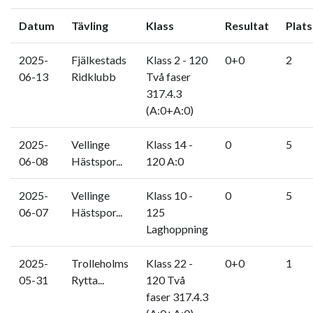
Datum
Tävling
Klass
Resultat
Plats
2025-
Fjälkestads
Klass 2 - 120
0+0
2
06-13
Ridklubb
Två faser
317.4.3
(A:0+A:0)
2025-
Vellinge
Klass 14 -
0
5
06-08
Hästspor...
120 A:0
2025-
Vellinge
Klass 10 -
0
5
06-07
Hästspor...
125
Laghoppning
2025-
Trolleholms
Klass 22 -
0+0
1
05-31
Rytta...
120 Två
faser 317.4.3