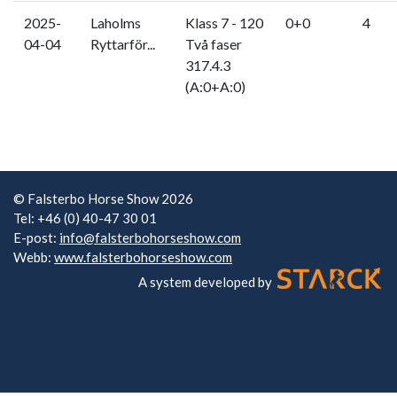
2025-
Laholms
Klass 7 - 120
0+0
4
04-04
Ryttarför...
Två faser
317.4.3
(A:0+A:0)
© Falsterbo Horse Show 2026
Tel: +46 (0) 40-47 30 01
E-post:
info@falsterbohorseshow.com
Webb:
www.falsterbohorseshow.com
A system developed by