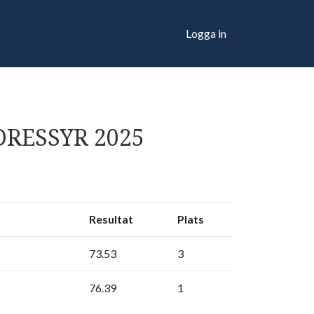
Logga in
DRESSYR 2025
Resultat
Plats
73.53
3
76.39
1