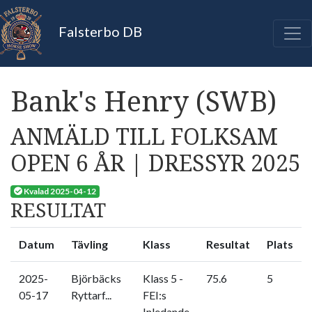
Falsterbo DB
Bank's Henry (SWB)
ANMÄLD TILL FOLKSAM
OPEN 6 ÅR | DRESSYR 2025
Kvalad 2025-04-12
RESULTAT
Datum
Tävling
Klass
Resultat
Plats
2025-
Björbäcks
Klass 5 -
75.6
5
05-17
Ryttarf...
FEI:s
Inledande