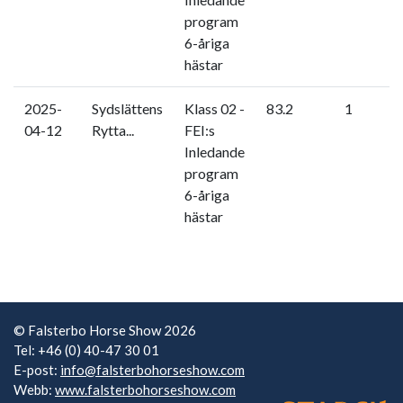
program
6-åriga
hästar
2025-
Sydslättens
Klass 02 -
83.2
1
04-12
Rytta...
FEI:s
Inledande
program
6-åriga
hästar
© Falsterbo Horse Show 2026
Tel: +46 (0) 40-47 30 01
E-post:
info@falsterbohorseshow.com
Webb:
www.falsterbohorseshow.com