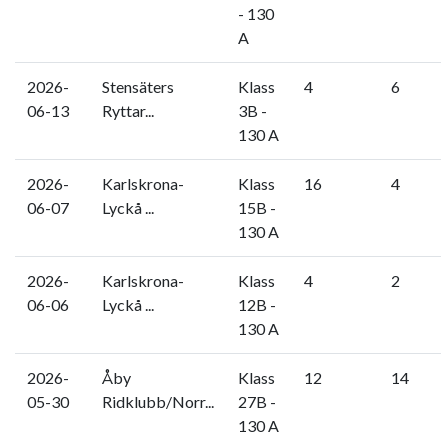
- 130
A
2026-
Stensäters
Klass
4
6
06-13
Ryttar...
3B -
130 A
2026-
Karlskrona-
Klass
16
4
06-07
Lyckå ...
15B -
130 A
2026-
Karlskrona-
Klass
4
2
06-06
Lyckå ...
12B -
130 A
2026-
Åby
Klass
12
14
05-30
Ridklubb/Norr...
27B -
130 A