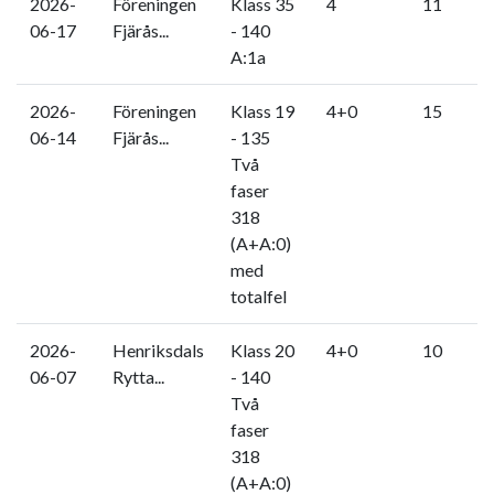
2026-
Föreningen
Klass 35
4
11
06-17
Fjärås...
- 140
A:1a
2026-
Föreningen
Klass 19
4+0
15
06-14
Fjärås...
- 135
Två
faser
318
(A+A:0)
med
totalfel
2026-
Henriksdals
Klass 20
4+0
10
06-07
Rytta...
- 140
Två
faser
318
(A+A:0)