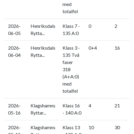
med
totalfel
2026-
Henriksdals
Klass 7 -
0
2
06-05
Rytta...
135 A:0
2026-
Henriksdals
Klass 3 -
0+4
16
06-04
Rytta...
135 Två
faser
318
(A+A:0)
med
totalfel
2026-
Klagshamns
Klass 16
4
21
05-16
Ryttar...
- 140 A:0
2026-
Klagshamns
Klass 13
10
30