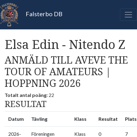
Falsterbo DB
Elsa Edin - Nitendo Z
ANMÄLD TILL AVEVE THE
TOUR OF AMATEURS |
HOPPNING 2026
Totalt antal poäng:
22
RESULTAT
Datum
Tävling
Klass
Resultat
Plats
2026-
Föreningen
Klass
0
7