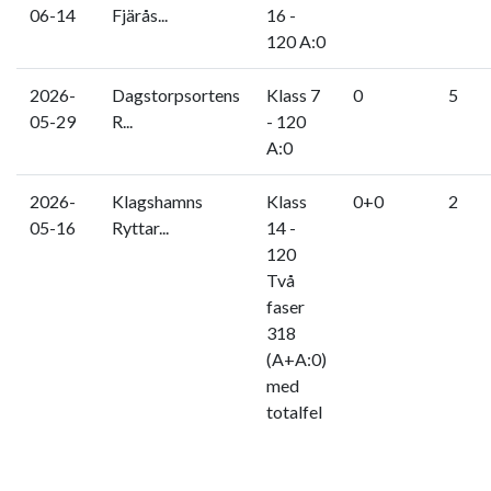
06-14
Fjärås...
16 -
120 A:0
2026-
Dagstorpsortens
Klass 7
0
5
05-29
R...
- 120
A:0
2026-
Klagshamns
Klass
0+0
2
05-16
Ryttar...
14 -
120
Två
faser
318
(A+A:0)
med
totalfel