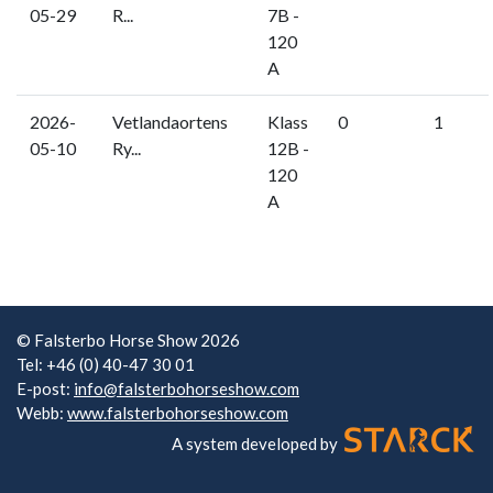
05-29
R...
7B -
120
A
2026-
Vetlandaortens
Klass
0
1
05-10
Ry...
12B -
120
A
© Falsterbo Horse Show 2026
Tel: +46 (0) 40-47 30 01
E-post:
info@falsterbohorseshow.com
Webb:
www.falsterbohorseshow.com
A system developed by