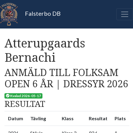
Falsterbo DB
Atterupgaards
Bernachi
ANMÄLD TILL FOLKSAM
OPEN 6 ÅR | DRESSYR 2026
Kvalad 2026-05-17
RESULTAT
Datum
Tävling
Klass
Resultat
Plats
2026-
Stävie
Klass 3 -
93.6
1