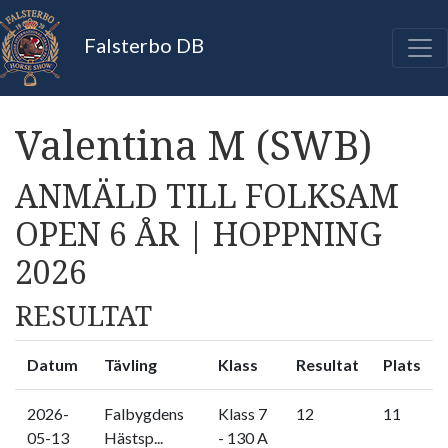
Falsterbo DB
Valentina M (SWB)
ANMÄLD TILL FOLKSAM
OPEN 6 ÅR | HOPPNING
2026
RESULTAT
Datum
Tävling
Klass
Resultat
Plats
2026-
Falbygdens
Klass 7
12
11
05-13
Hästsp...
- 130 A