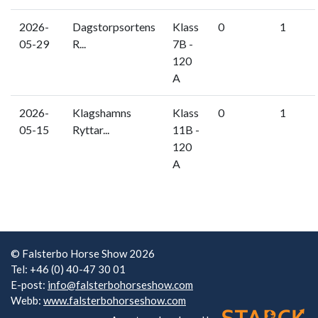
2026-
Dagstorpsortens
Klass
0
1
05-29
R...
7B -
120
A
2026-
Klagshamns
Klass
0
1
05-15
Ryttar...
11B -
120
A
© Falsterbo Horse Show 2026
Tel: +46 (0) 40-47 30 01
E-post:
info@falsterbohorseshow.com
Webb:
www.falsterbohorseshow.com