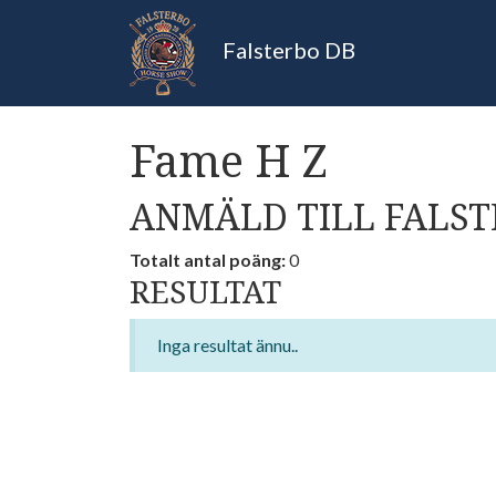
Falsterbo DB
Fame H Z
ANMÄLD TILL FALST
Totalt antal poäng:
0
RESULTAT
Inga resultat ännu..