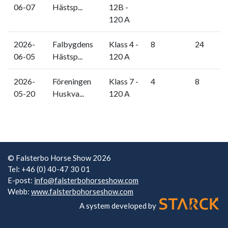
06-07
Hästsp...
12B -
120 A
2026-
Falbygdens
Klass 4 -
8
24
06-05
Hästsp...
120 A
2026-
Föreningen
Klass 7 -
4
8
05-20
Huskva...
120 A
© Falsterbo Horse Show 2026
Tel: +46 (0) 40-47 30 01
E-post:
info@falsterbohorseshow.com
Webb:
www.falsterbohorseshow.com
A system developed by