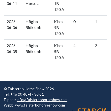
06-11
Horse ...
1B -
120 A
2026-
Högbo
Klass
0
1
06-06
Ridklubb
9B -
120 A
2026-
Högbo
Klass
4
2
06-05
Ridklubb
5B -
120 A
© Falsterbo Horse Show 2026
Tel: +46 (0) 40-47 30 01
E-post:
info@falsterbohorseshow.com
Webb:
www.falsterbohorseshow.com