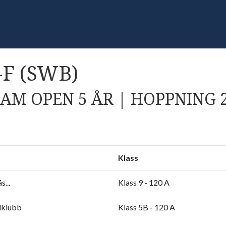
-F (SWB)
AM OPEN 5 ÅR | HOPPNING 
Klass
s...
Klass 9 - 120 A
dklubb
Klass 5B - 120 A