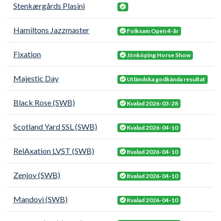
Stenkærgårds Plasini
Hamiltons Jazzmaster
Folksam Open 4-år
Fixation
Jönköping Horse Show
Majestic Day
Utländska godkända resultat
Black Rose (SWB)
Kvalad 2026-03-28
Scotland Yard SSL (SWB)
Kvalad 2026-04-10
RelAxation LVST (SWB)
Kvalad 2026-04-10
Zenjov (SWB)
Kvalad 2026-04-10
Mandovi (SWB)
Kvalad 2026-04-10