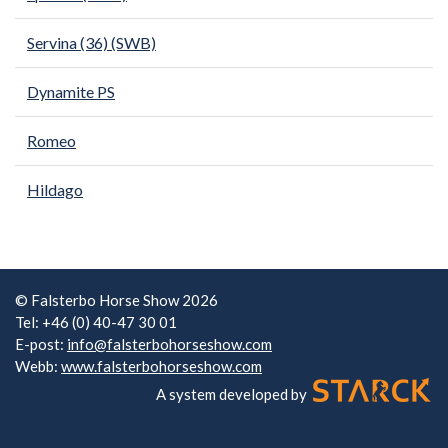
Servina (36) (SWB)
Dynamite PS
Romeo
Hildago
© Falsterbo Horse Show 2026
Tel: +46 (0) 40-47 30 01
E-post:
info@falsterbohorseshow.com
Webb:
www.falsterbohorseshow.com
A system developed by